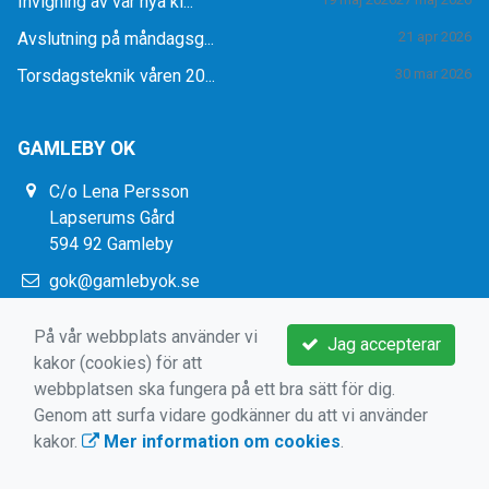
Invigning av vår nya kl...
Avslutning på måndagsg...
21 apr 2026
Torsdagsteknik våren 20...
30 mar 2026
GAMLEBY OK
C/o Lena Persson
Lapserums Gård
594 92 Gamleby
gok@gamlebyok.se
https://www.gamlebyok.se/
På vår webbplats använder vi
Jag accepterar
kakor (cookies) för att
webbplatsen ska fungera på ett bra sätt för dig.
Genom att surfa vidare godkänner du att vi använder
kakor.
Mer information om cookies
.