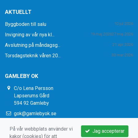
AKTUELLT
Byggboden till salu
10 jul 2026
Invigning av vår nya kl...
19 maj 2026
27 maj 2026
Avslutning på måndagsg...
21 apr 2026
Torsdagsteknik våren 20...
30 mar 2026
GAMLEBY OK
C/o Lena Persson
Lapserums Gård
594 92 Gamleby
gok@gamlebyok.se
https://www.gamlebyok.se/
På vår webbplats använder vi
Jag accepterar
kakor (cookies) för att