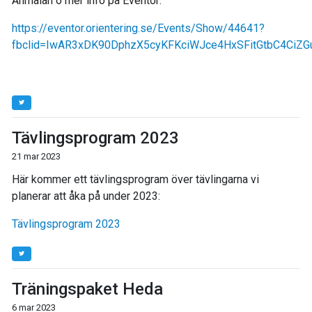
Anmälan o mer info på Eventor:
https://eventor.orientering.se/Events/Show/44641?
fbclid=IwAR3xDK90DphzX5cyKFKciWJce4HxSFitGtbC4CiZG
Tävlingsprogram 2023
21 mar 2023
Här kommer ett tävlingsprogram över tävlingarna vi
planerar att åka på under 2023:
Tävlingsprogram 2023
Träningspaket Heda
6 mar 2023