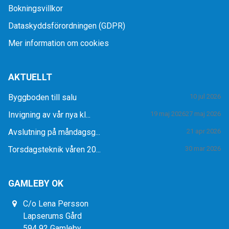
Bokningsvillkor
Dataskyddsförordningen (GDPR)
Mer information om cookies
AKTUELLT
Byggboden till salu
10 jul 2026
Invigning av vår nya kl...
19 maj 2026
27 maj 2026
Avslutning på måndagsg...
21 apr 2026
Torsdagsteknik våren 20...
30 mar 2026
GAMLEBY OK
C/o Lena Persson
Lapserums Gård
594 92 Gamleby