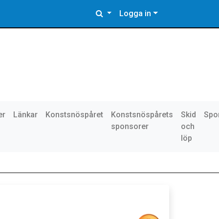
Logga in
er
Länkar
Konstsnöspåret
Konstsnöspårets
Skid
Spo
sponsorer
och
löp