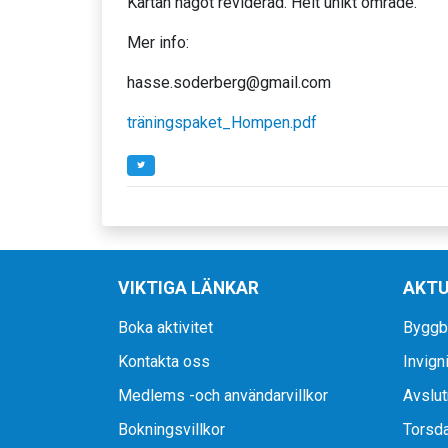
Kartan något reviderad. Helt unikt område.
Mer info:
hasse.soderberg@gmail.com
träningspaket_Hompen.pdf
VIKTIGA LÄNKAR
AKTU
Boka aktivitet
Byggbo
Kontakta oss
Invigni
Medlems -och användarvillkor
Avslut
Bokningsvillkor
Torsda