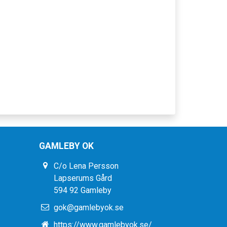
GAMLEBY OK
C/o Lena Persson
Lapserums Gård
594 92 Gamleby
gok@gamlebyok.se
https://www.gamlebyok.se/