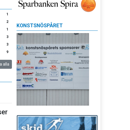
1
2
KONSTSNÖSPÅRET
1
3
3
9
a alla
er