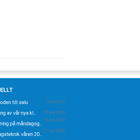
ELLT
den till salu
10 jul 2026
ng av vår nya kl...
27 maj 2026
19 maj 2026
ning på måndagsg...
21 apr 2026
gsteknik våren 20...