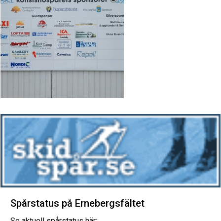
Spårstatus på Ernebergsfältet
Se aktuell spårstatus här: