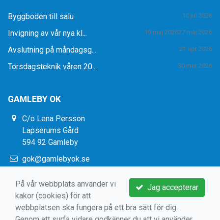
Byggboden till salu
10 jul 2026
Invigning av vår nya kl...
19 maj 2026
27 maj 2026
Avslutning på måndagsg...
21 apr 2026
Torsdagsteknik våren 20...
30 mar 2026
GAMLEBY OK
C/o Lena Persson
Lapserums Gård
594 92 Gamleby
gok@gamlebyok.se
https://www.gamlebyok.se/
På vår webbplats använder vi
Jag accepterar
kakor (cookies) för att
webbplatsen ska fungera på ett bra sätt för dig.
Genom att surfa vidare godkänner du att vi använder