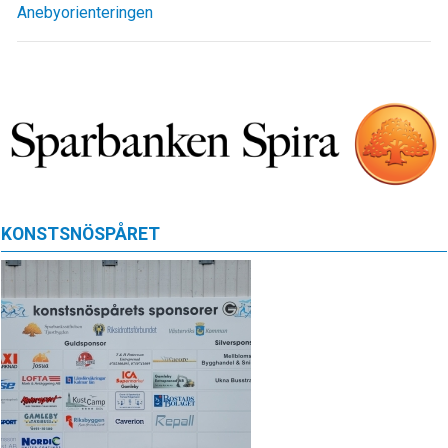
Anebyorienteringen
KONSTSNÖSPÅRET