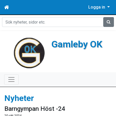
Logga in
Sök
Gamleby OK
Nyheter
Barngympan Höst -24
20 okt 2024