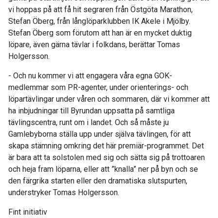
vi hoppas på att få hit segraren från Östgöta Marathon,
Stefan Öberg, från långlöparklubben IK Akele i Mjölby.
Stefan Öberg som förutom att han är en mycket duktig
löpare, även gärna tävlar i folkdans, berättar Tomas
Holgersson.
- Och nu kommer vi att engagera våra egna GOK-
medlemmar som PR-agenter, under orienterings- och
löpartävlingar under våren och sommaren, där vi kommer att
ha inbjudningar till Byrundan uppsatta på samtliga
tävlingscentra, runt om i landet. Och så måste ju
Gamlebyborna ställa upp under själva tävlingen, för att
skapa stämning omkring det här premiär-programmet. Det
är bara att ta solstolen med sig och sätta sig på trottoaren
och heja fram löparna, eller att ”knalla” ner på byn och se
den färgrika starten eller den dramatiska slutspurten,
understryker Tomas Holgersson.
Fint initiativ