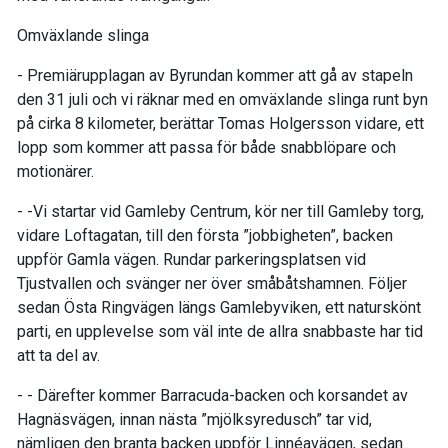
Omväxlande slinga
- Premiärupplagan av Byrundan kommer att gå av stapeln
den 31 juli och vi räknar med en omväxlande slinga runt byn
på cirka 8 kilometer, berättar Tomas Holgersson vidare, ett
lopp som kommer att passa för både snabblöpare och
motionärer.
- -Vi startar vid Gamleby Centrum, kör ner till Gamleby torg,
vidare Loftagatan, till den första ”jobbigheten”, backen
uppför Gamla vägen. Rundar parkeringsplatsen vid
Tjustvallen och svänger ner över småbåtshamnen. Följer
sedan Östa Ringvägen längs Gamlebyviken, ett naturskönt
parti, en upplevelse som väl inte de allra snabbaste har tid
att ta del av.
- - Därefter kommer Barracuda-backen och korsandet av
Hagnäsvägen, innan nästa ”mjölksyredusch” tar vid,
nämligen den branta backen uppför Linnéavägen, sedan