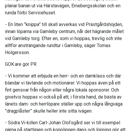
planar banan ut via Härstavägen, Ernebergsskolan och en
runda förbi Servicehuset.
- En liten ”knippa” till skall avverkas vid Prästgårdshöjden,
innan löparna via Gamleby centrum, når det hägrande målet
vid Gamleby torg. Efter en, som vi hoppas, trevlig och inte
alltför ansträngande rundtur i Gamleby, säger Tomas
Holgersson.
GOK:are gör PR
- Vi kommer att erbjuda en herr- och en damklass och där
blandar vi tävlande och motionärer. Vi hoppas även på ett
fint gensvar från någon eller några lokala sponsorer. Och
givetvis hoppas vi också på att, i första hand, de bästa av
länets dam- och herrlöpare ställer upp och några långväga
”dragplåster” skulle heller inte sitta ivägen.
- Södra Vi-killen Carl-Johan Olofsgård ser vi till exempel
gärna på startlinjen och kopplingen dans och löpning gör att