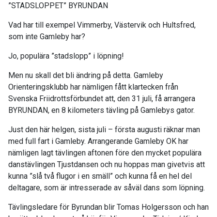
”STADSLOPPET” BYRUNDAN
Vad har till exempel Vimmerby, Västervik och Hultsfred,
som inte Gamleby har?
Jo, populära ”stadslopp” i löpning!
Men nu skall det bli ändring på detta. Gamleby
Orienteringsklubb har nämligen fått klartecken från
Svenska Friidrottsförbundet att, den 31 juli, få arrangera
BYRUNDAN, en 8 kilometers tävling på Gamlebys gator.
Just den här helgen, sista juli – första augusti räknar man
med full fart i Gamleby. Arrangerande Gamleby OK har
nämligen lagt tävlingen aftonen före den mycket populära
danstävlingen Tjustdansen och nu hoppas man givetvis att
kunna ”slå två flugor i en smäll” och kunna få en hel del
deltagare, som är intresserade av såväl dans som löpning.
Tävlingsledare för Byrundan blir Tomas Holgersson och han