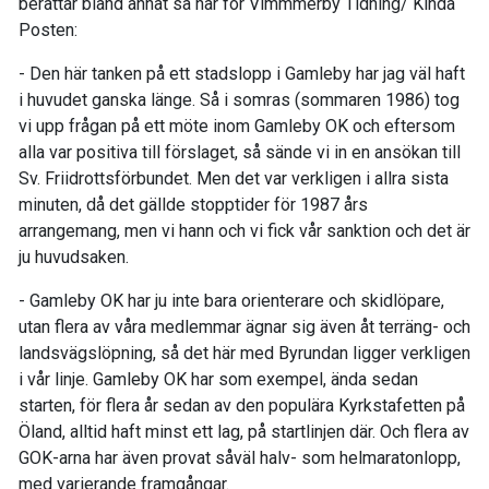
berättar bland annat så här för Vimmmerby Tidning/ Kinda
Posten:
- Den här tanken på ett stadslopp i Gamleby har jag väl haft
i huvudet ganska länge. Så i somras (sommaren 1986) tog
vi upp frågan på ett möte inom Gamleby OK och eftersom
alla var positiva till förslaget, så sände vi in en ansökan till
Sv. Friidrottsförbundet. Men det var verkligen i allra sista
minuten, då det gällde stopptider för 1987 års
arrangemang, men vi hann och vi fick vår sanktion och det är
ju huvudsaken.
- Gamleby OK har ju inte bara orienterare och skidlöpare,
utan flera av våra medlemmar ägnar sig även åt terräng- och
landsvägslöpning, så det här med Byrundan ligger verkligen
i vår linje. Gamleby OK har som exempel, ända sedan
starten, för flera år sedan av den populära Kyrkstafetten på
Öland, alltid haft minst ett lag, på startlinjen där. Och flera av
GOK-arna har även provat såväl halv- som helmaratonlopp,
med varierande framgångar.