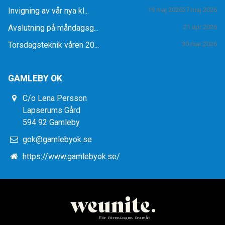
Invigning av vår nya kl...
19 maj 2026
27 maj 2026
Avslutning på måndagsg...
21 apr 2026
Torsdagsteknik våren 20...
30 mar 2026
GAMLEBY OK
C/o Lena Persson
Lapserums Gård
594 92 Gamleby
gok@gamlebyok.se
https://www.gamlebyok.se/