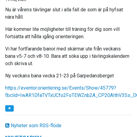
Nu är vårens tävlingar slut i alla fall de som är på hyfsat
nära håll.
Här kommer lite möjligheter till träning för dig som vill
fortsätta att hålla igång orienteringen.
Vi har fortfarande banor med skärmar ute från veckans
bana v5-7 och v8-10. Bara att söka upp i tävlingskalendern
och skriva ut.
Ny veckans bana vecka 21-23 på Garpedansberget
https://eventor.orientering.se/Events/Show/45779?
fbclid=IwAR1DfaTVTxUCfo2FoTEWZnb2A_CP20AIthV3Ss_D
Nyheter som RSS-flöde