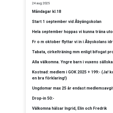
24 aug 2025
Måndagar kl.18
Start 1 september vid Åbyängskolan
Hela september hoppas vi kunna träna ut
Fr o m oktober flyttar vi in i Åbyskolans idr
Tabata, cirkelträning mm enligt bifogat p
Alla välkomna. Yngre barn i vuxens sällsk
Kostnad: medlem i GOK 2025 + 199:- (Ja! 
en bra förklaring!)
Ungdomar max 25 år endast medlemsavgi
Drop-in 50:-
Välkomna hälsar Ingrid, Elin och Fredrik