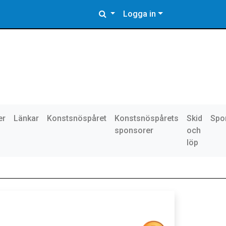
Logga in
er
Länkar
Konstsnöspåret
Konstsnöspårets
Skid
Spo
sponsorer
och
löp