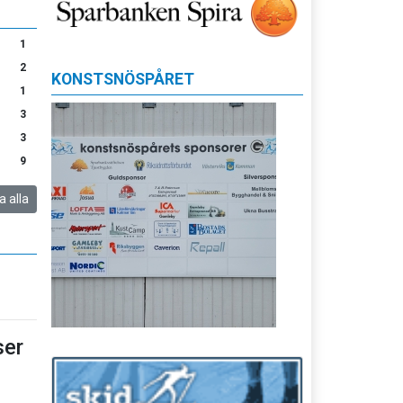
1
2
KONSTSNÖSPÅRET
1
3
3
9
a alla
er