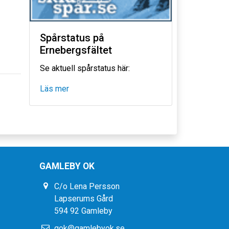
Spårstatus på
Ernebergsfältet
Se aktuell spårstatus här:
Läs mer
GAMLEBY OK
C/o Lena Persson
Lapserums Gård
594 92 Gamleby
gok@gamlebyok.se