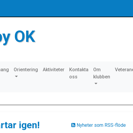
by OK
mang
Orientering
Aktiviteter
Kontakta
Om
Veteran
oss
klubben
tar igen!
Nyheter som RSS-flöde