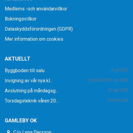
Medlems -och användarvillkor
Bokningsvillkor
Dataskyddsförordningen (GDPR)
Mer information om cookies
AKTUELLT
Byggboden till salu
10 jul 2026
Invigning av vår nya kl...
19 maj 2026
27 maj 2026
Avslutning på måndagsg...
21 apr 2026
Torsdagsteknik våren 20...
30 mar 2026
GAMLEBY OK
C/o Lena Persson