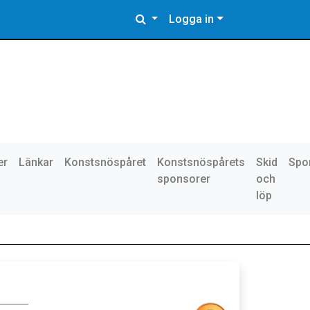
Logga in
er
Länkar
Konstsnöspåret
Konstsnöspårets
Skid
Spo
sponsorer
och
löp