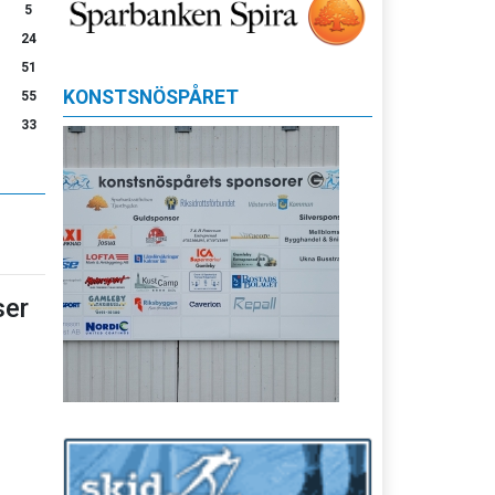
5
24
51
KONSTSNÖSPÅRET
55
33
er