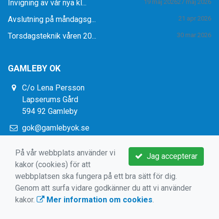
Invigning av vår nya kl...
19 maj 2026
27 maj 2026
Avslutning på måndagsg...
21 apr 2026
Torsdagsteknik våren 20...
30 mar 2026
GAMLEBY OK
C/o Lena Persson
Lapserums Gård
594 92 Gamleby
gok@gamlebyok.se
https://www.gamlebyok.se/
På vår webbplats använder vi
Jag accepterar
kakor (cookies) för att
webbplatsen ska fungera på ett bra sätt för dig.
Genom att surfa vidare godkänner du att vi använder
kakor.
Mer information om cookies
.