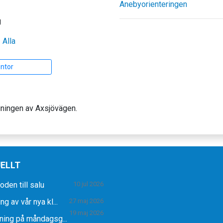
Anebyorienteringen
g
|
Alla
entor
ngningen av Axsjövägen.
ELLT
den till salu
10 jul 2026
ng av vår nya kl...
27 maj 2026
19 maj 2026
ning på måndagsg...