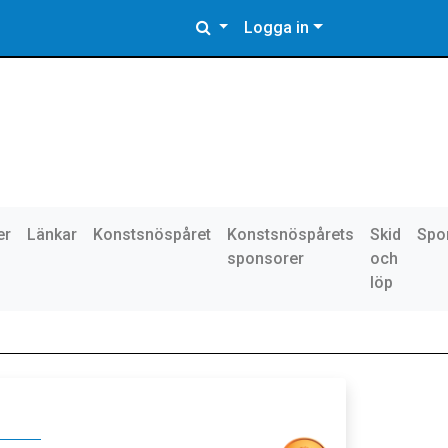
Logga in
er
Länkar
Konstsnöspåret
Konstsnöspårets
Skid
Spo
sponsorer
och
löp