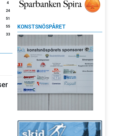
4
24
51
KONSTSNÖSPÅRET
55
33
er