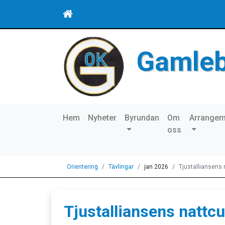
Gamle
Hem
Nyheter
Byrundan
Om
Arrange
oss
Orientering
Tävlingar
jan 2026
Tjustalliansens
Tjustalliansens nattc