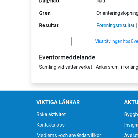
Dag/natt
Natt
Gren
Orienteringslöpnin
Resultat
Föreningsresultat
Visa tävlingen hos Ev
Eventormeddelande
Samling vid vattenverket i Ankarsrum, i förlä
VIKTIGA LÄNKAR
AKTU
Boka aktivitet
Byggbo
Kontakta oss
Invigni
Medlems -och användarvillkor
Avslut