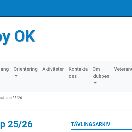
by OK
mang
Orientering
Aktiviteter
Kontakta
Om
Veteran
oss
klubben
 nattcup 25/26
up 25/26
TÄVLINGSARKIV