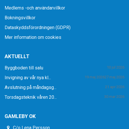
Medlems -och användarvillkor
Bokningsvillkor
Dataskyddsförordningen (GDPR)
Mer information om cookies
AKTUELLT
Byggboden till salu
10 jul 2026
Invigning av vår nya kl...
19 maj 2026
27 maj 2026
Avslutning på måndagsg...
21 apr 2026
Torsdagsteknik våren 20...
30 mar 2026
GAMLEBY OK
C/o Lena Persson