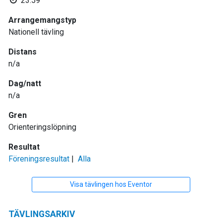
23:59
Arrangemangstyp
Nationell tävling
Distans
n/a
Dag/natt
n/a
Gren
Orienteringslöpning
Resultat
Föreningsresultat
|
Alla
Visa tävlingen hos Eventor
TÄVLINGSARKIV