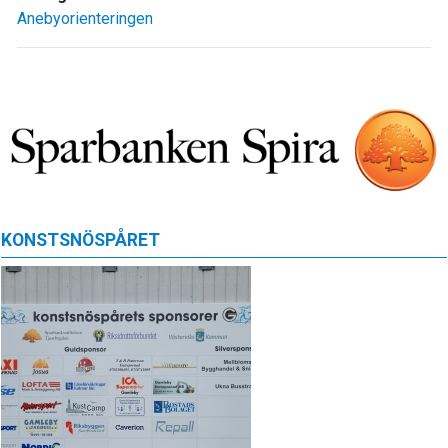
Anebyorienteringen
KONSTSNÖSPÅRET