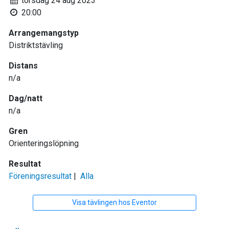
torsdag 24 aug 2023
20:00
Arrangemangstyp
Distriktstävling
Distans
n/a
Dag/natt
n/a
Gren
Orienteringslöpning
Resultat
Föreningsresultat
|
Alla
Visa tävlingen hos Eventor