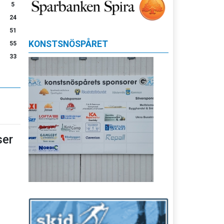
5
24
51
KONSTSNÖSPÅRET
55
33
er