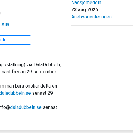
Nässjömedeln
23 aug 2026
g
Anebyorienteringen
|
Alla
entor
uppställning) via DalaDubbeln,
 senast fredag 29 september
Om man bara önskar delta en
daladubbeln.se
senast 29
info@
daladubbeln.se
senast