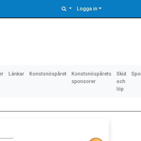
Logga in
er
Länkar
Konstsnöspåret
Konstsnöspårets
Skid
Spo
sponsorer
och
löp