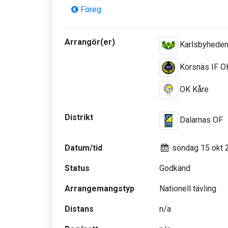
Föreg
Arrangör(er)
Karlsbyhede
Korsnäs IF O
OK Kåre
Distrikt
Dalarnas OF
Datum/tid
söndag 15 okt 
Status
Godkänd
Arrangemangstyp
Nationell tävling
Distans
n/a