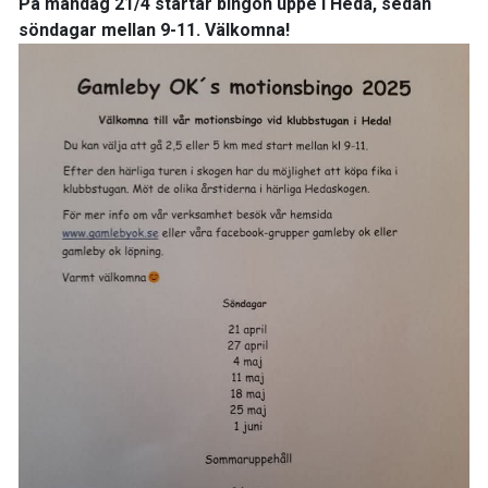
På måndag 21/4 startar bingon uppe i Heda, sedan
söndagar mellan 9-11. Välkomna!