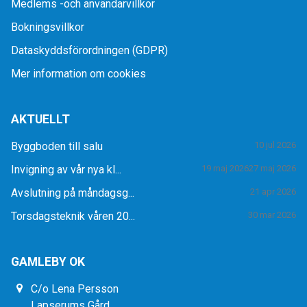
Medlems -och användarvillkor
Bokningsvillkor
Dataskyddsförordningen (GDPR)
Mer information om cookies
AKTUELLT
Byggboden till salu
10 jul 2026
Invigning av vår nya kl...
19 maj 2026
27 maj 2026
Avslutning på måndagsg...
21 apr 2026
Torsdagsteknik våren 20...
30 mar 2026
GAMLEBY OK
C/o Lena Persson
Lapserums Gård