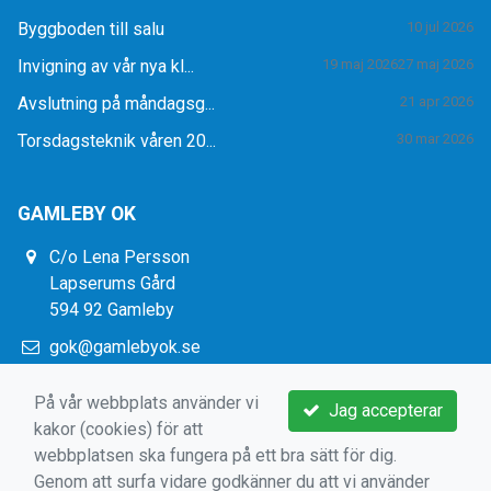
Byggboden till salu
10 jul 2026
Invigning av vår nya kl...
19 maj 2026
27 maj 2026
Avslutning på måndagsg...
21 apr 2026
Torsdagsteknik våren 20...
30 mar 2026
GAMLEBY OK
C/o Lena Persson
Lapserums Gård
594 92 Gamleby
gok@gamlebyok.se
https://www.gamlebyok.se/
På vår webbplats använder vi
Jag accepterar
kakor (cookies) för att
webbplatsen ska fungera på ett bra sätt för dig.
Genom att surfa vidare godkänner du att vi använder