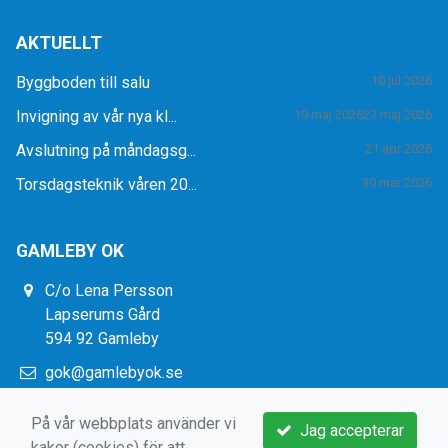
AKTUELLT
Byggboden till salu
10 jul 2026
Invigning av vår nya kl...
19 maj 2026
27 maj 2026
Avslutning på måndagsg...
21 apr 2026
Torsdagsteknik våren 20...
30 mar 2026
GAMLEBY OK
C/o Lena Persson
Lapserums Gård
594 92 Gamleby
gok@gamlebyok.se
https://www.gamlebyok.se/
På vår webbplats använder vi
Jag accepterar
kakor (cookies) för att