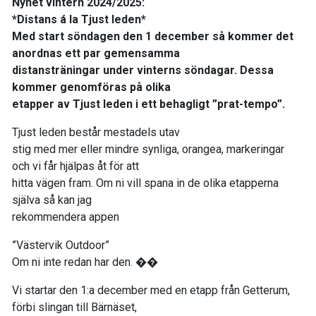
Nyhet vintern 2024/2025:
*Distans á la Tjust leden*
Med start söndagen den 1 december så kommer det
anordnas ett par gemensamma
distansträningar under vinterns söndagar. Dessa
kommer genomföras på olika
etapper av Tjust leden i ett behagligt ”prat-tempo”.
Tjust leden består mestadels utav
stig med mer eller mindre synliga, orangea, markeringar
och vi får hjälpas åt för att
hitta vägen fram. Om ni vill spana in de olika etapperna
själva så kan jag
rekommendera appen
”Västervik Outdoor”
Om ni inte redan har den. ��
Vi startar den 1:a december med en etapp från Getterum,
förbi slingan till Bärnäset,