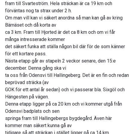
fram till Svarteström. Hela sträckan är ca 19 km och
förväntas nog ta strax under 2 h.
Om man vill kan vi säkert anordna så man kan gå av kring
Bärnäset och då korta av
ca 3 km. Fram till Hjorted är det ca 8 km och om vi får
många intresserade kommer
det säkert funka att ställa någon bil där för de som känner
för ett kortare pass.
Nästa etapp går av stapeln 2 veckor senare, den 15:e
december. Denna gång ska vi
ta oss från Odensvi till Hallingeberg. Det är en fin och redan
beprövad sträcka (av
GOK för ett antal år sedan) och vi passerar bla. Sixgöl och
Hängesten på vägen.
Denna etapp ligger på ca 20 km och vi kommer utgå från
Odensvi badplats och sen
springa fram till Hallingebergs bygdegård. Även här
kommer man säkert kunna gå av
tidigare så att sträckan i stället ligger på ca 14 km.