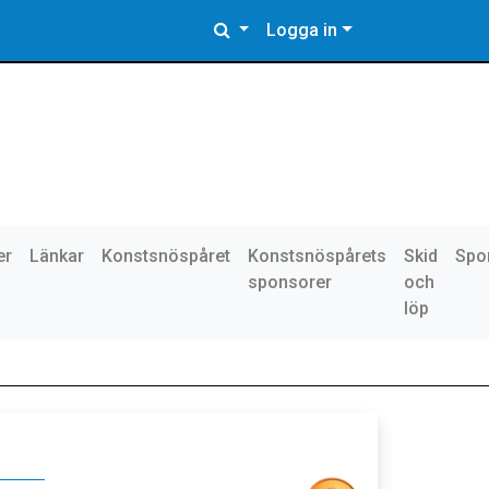
Logga in
er
Länkar
Konstsnöspåret
Konstsnöspårets
Skid
Spo
sponsorer
och
löp