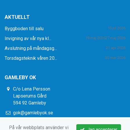
AKTUELLT
Byggboden till salu
10 jul 2026
Invigning av vår nya kl...
19 maj 2026
27 maj 2026
Avslutning på måndagsg...
21 apr 2026
Torsdagsteknik våren 20...
30 mar 2026
GAMLEBY OK
C/o Lena Persson
Lapserums Gård
594 92 Gamleby
gok@gamlebyok.se
https://www.gamlebyok.se/
På vår webbplats använder vi
Jag accepterar